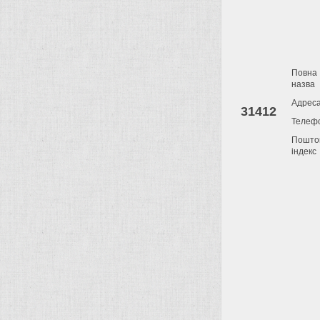
Повна
назва
Адрес
31412
Телеф
Пошто
індекс