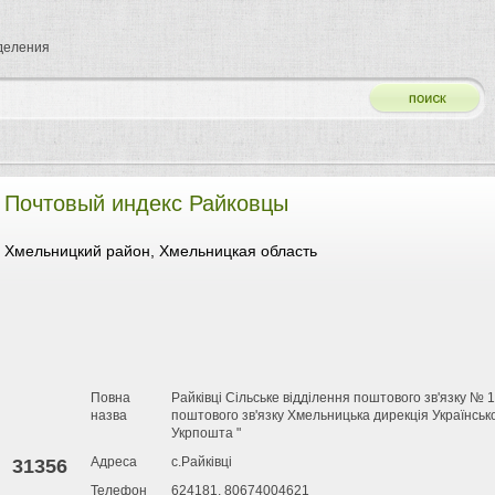
тделения
Почтовый индекс Райковцы
Хмельницкий район, Хмельницкая область
Повна
Райківці Сільське відділення поштового зв'язку 
назва
поштового зв'язку Хмельницька дирекція Українськ
Укрпошта "
Адреса
с.Райківці
31356
Телефон
624181, 80674004621