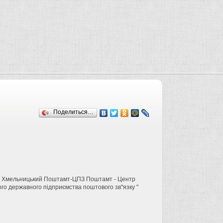
Поделиться…
№ 1 Хмельницький Поштамт-ЦПЗ Поштамт - Центр
ого державного підприємства поштового зв"язку "