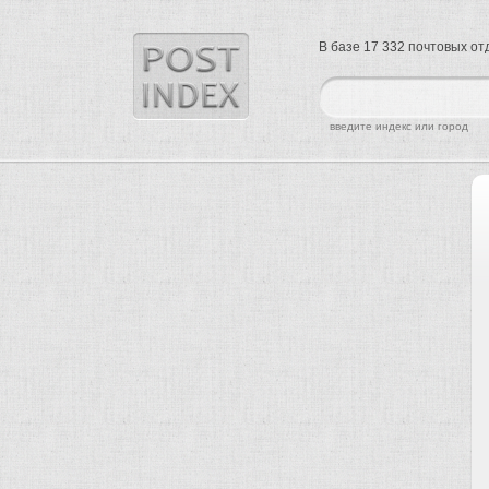
В базе 17 332 почтовых о
найти
введите индекс или город