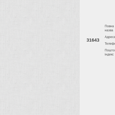
Повна
назва
Адрес
31643
Телеф
Пошто
індекс