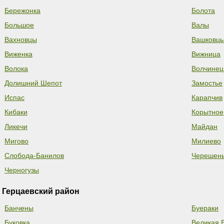
Бережонка
Болота
Большое
Валы
Вахновцы
Вашковц
Виженка
Вижница
Волока
Волчинец
Долишний Шепот
Замостье
Испас
Карапчив
Кибаки
Корытное
Ликечи
Майдан
Мигово
Милиево
Слобода-Банилов
Черешень
Черногузы
Герцаевский район
Банчены
Буераки
Буковка
Великая 