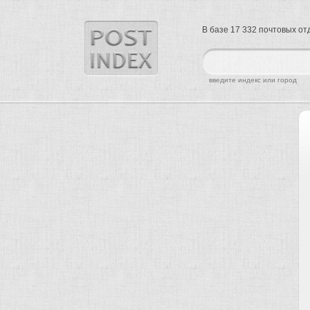
В базе 17 332 почтовых о
найти
введите индекс или город