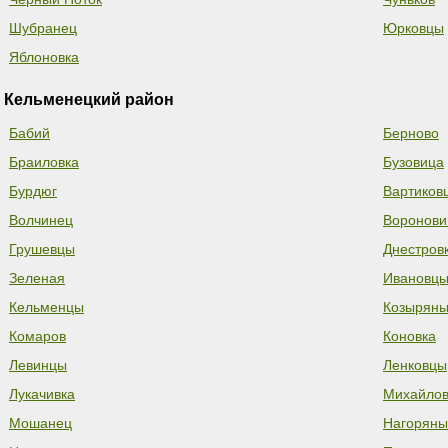
Шубранец
Юрковцы
Яблоновка
Кельменецкий район
Бабий
Берново
Браиловка
Бузовица
Бурдюг
Вартиков
Волчинец
Воронови
Грушевцы
Днестров
Зеленая
Ивановц
Кельменцы
Козырян
Комаров
Коновка
Левинцы
Ленковцы
Лукачивка
Михайлов
Мошанец
Нагоряны