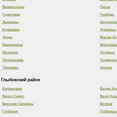
Великоселье
Герца
Годиновка
Горбова
Дьяковцы
Крупянск
Куликовка
Луковица
Лунка
Малая Бу
Маморница
Могилевк
Молница
Острица
Петрашовка
Подвальн
Тернавка
Хряцка
Глыбокский район
Багриновка
Белая Кр
Вадул Сирет
Валя Куз
Верхние Синевцы
Волока
Глубокая
Горбовцы