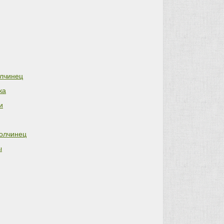
лчинец
ка
и
олчинец
ы