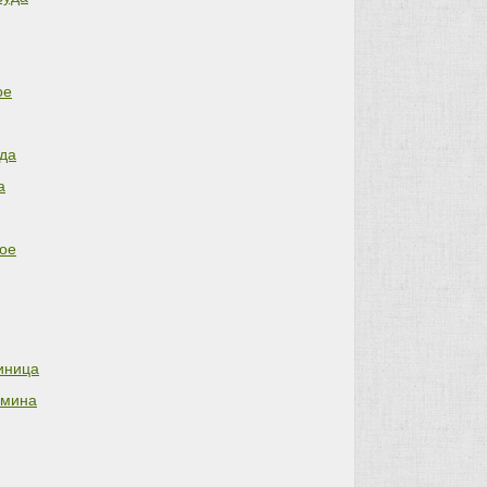
ое
да
а
ое
иница
ьмина