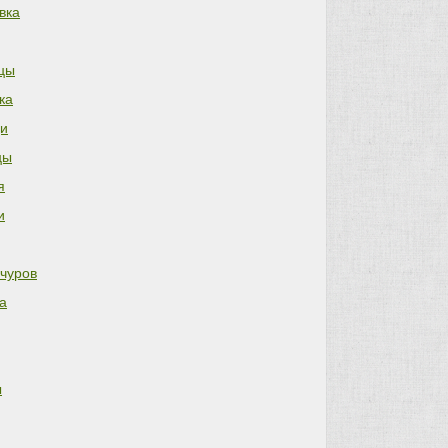
вка
цы
ка
и
цы
я
и
чуров
а
ы