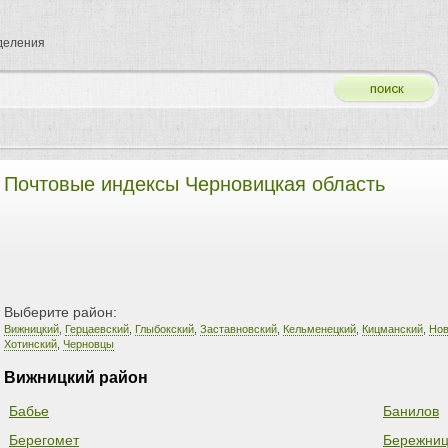
тделения
Почтовые индексы Черновицкая область
Выберите район:
Вижницкий
,
Герцаевский
,
Глыбокский
,
Заставновский
,
Кельменецкий
,
Кицманский
,
Нов
Хотинский
,
Черновцы
Вижницкий район
Бабье
Банилов
Берегомет
Бережни