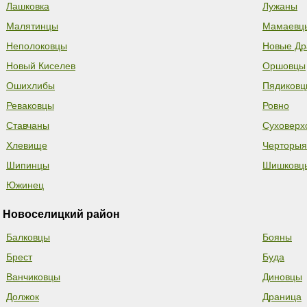
Лашковка
Лужаны
Малятинцы
Мамаевц
Неполоковцы
Новые Др
Новый Киселев
Оршовцы
Ошихлибы
Пядиковц
Реваковцы
Ровно
Ставчаны
Суховерх
Хлевище
Черторыя
Шипинцы
Шишковц
Южинец
Новоселицкий район
Балковцы
Бояны
Брест
Буда
Ванчиковцы
Диновцы
Должок
Драница