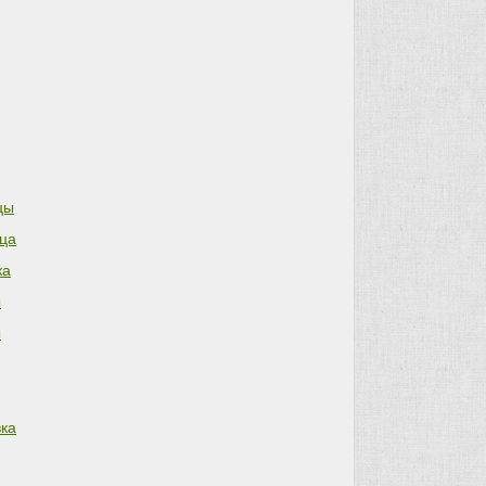
цы
ца
ка
ы
ы
ка