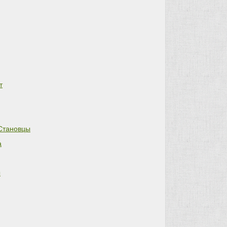
т
Становцы
а
ы