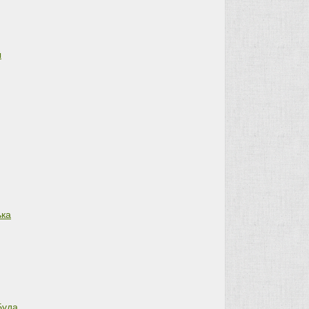
ы
ка
Буда