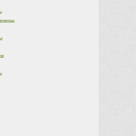
ы
ачинцы
ы
ов
ы