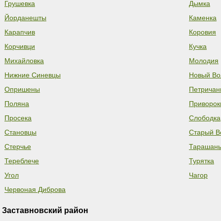
Грушевка
Дымка
Йорданешты
Каменка
Карапчив
Коровия
Корчивци
Кучка
Михайловка
Молодия
Нижние Синевцы
Новый Во
Опришены
Петричан
Поляна
Приворок
Просека
Слободка
Становцы
Старый В
Стерчье
Тарашан
Тереблече
Турятка
Угол
Чагор
Червоная Диброва
Заставновский район