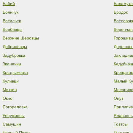
Бабий
Баламуто
Боянчук
Бродок
Васильев
Васловов
Вербивцы
Веренчан
Верхние Шеровцы
Горошивц
Добриновцы
Дорошов
Задубровка
Закладна
Звенячин
Кадубивц
Кострыжовка
Крещатик
Куливци
Малый Ку
Миткив
Мосоривк
Окно
Онут
Погореловка
Прилипче
Репужинцы
Ржавинц
Самушин
Товтры
Черный Поток
Чуньков