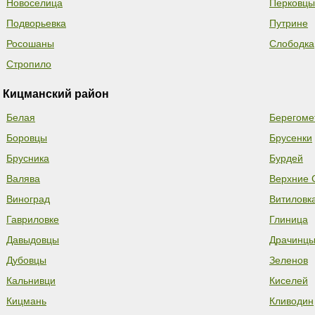
Новоселица
Перковцы
Подворьевка
Путрине
Росошаны
Слободка
Стропило
Кицманский район
Белая
Берегоме
Боровцы
Брусенки
Брусника
Бурдей
Валява
Верхние 
Виноград
Витиловк
Гавриловке
Глиница
Давыдовцы
Драчинц
Дубовцы
Зеленов
Кальнивци
Киселей
Кицмань
Кливодин