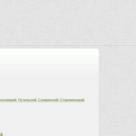
оселицкий
,
Путильский
,
Сокирянский
,
Сторожинецкий
,
ца