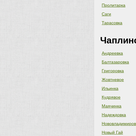
Пролитарка
Саги
Тарасовка
Чаплин
Андреевка
Балтазаровка
Григоровка
Жовтневое
Ильинка
Кудрявое
Маячинка
Надеждовка
Нововладимиров
Новый Гай