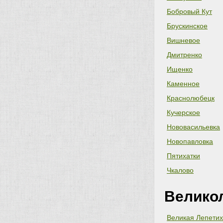
Бобровый Кут
Брускинское
Вишневое
Дмитренко
Ищенко
Каменное
Краснолюбецк
Кучерское
Нововасильевка
Новопавловка
Пятихатки
Чкалово
Велико
Великая Лепети