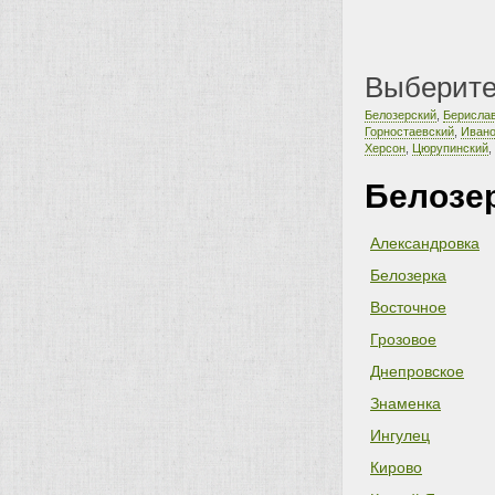
Выберите
Белозерский
,
Берисла
Горностаевский
,
Ивано
Херсон
,
Цюрупинский
,
Белозе
Александровка
Белозерка
Восточное
Грозовое
Днепровское
Знаменка
Ингулец
Кирово