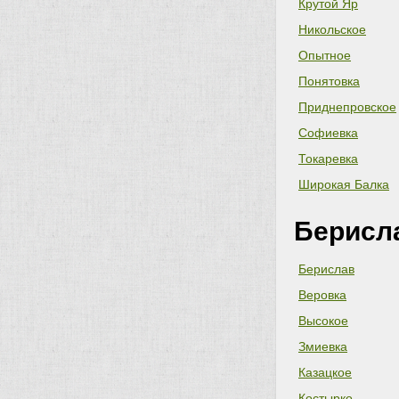
Крутой Яр
Никольское
Опытное
Понятовка
Приднепровское
Софиевка
Токаревка
Широкая Балка
Берисл
Берислав
Веровка
Высокое
Змиевка
Казацкое
Костырко