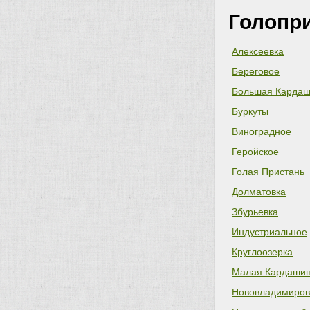
Голопр
Алексеевка
Береговое
Большая Кардаш
Буркуты
Виноградное
Геройское
Голая Пристань
Долматовка
Збурьевка
Индустриальное
Круглоозерка
Малая Кардашин
Нововладимиров