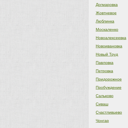
Догмаровка
Жовтневое
Люблинка
Москаленко
Новоалексеевка
Новоивановка
Новый Труд
Павловка
Петровка
Придорожное
Пробуждение
Сальково
Сиваш
Счастливцево
Чонгар