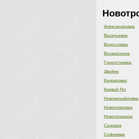
Новотр
Александровка
Васильевка
Водославка
Воскресенка
Горностаевка
Двойне
Качкаровка
Кривой Рог
Новомихайловка
Новопокровка
Новотроицкое
Садовое
Софиевка