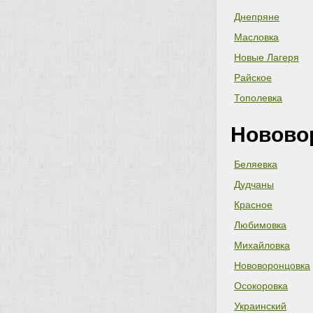
Днепряне
Масловка
Новые Лагеря
Райское
Тополевка
Новово
Беляевка
Дудчаны
Красное
Любимовка
Михайловка
Нововоронцовка
Осокоровка
Украинский