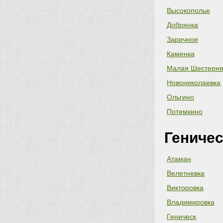
Высокополье
Добрянка
Заречное
Каменка
Малая Шестерн
Новониколаевка
Ольгино
Потемкино
Геничес
Атаман
Велетневка
Викторовка
Владимировка
Геническ