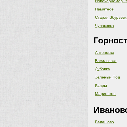
Новочорномор "
Памятное
Старая Збурьевк
Чулаковка
Горност
Антоновка
Васильевка
Дубовка
Зеленый Под
Каиры
Маринское
Иванов
Балашово