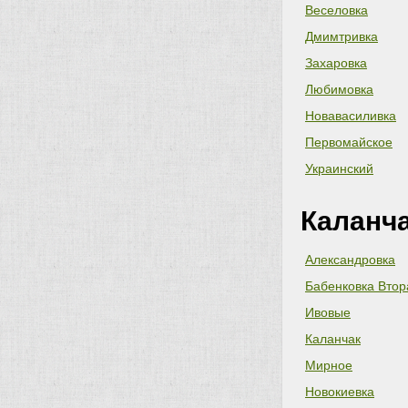
Веселовка
Дмимтривка
Захаровка
Любимовка
Новавасиливка
Первомайское
Украинский
Каланча
Александровка
Бабенковка Втор
Ивовые
Каланчак
Мирное
Новокиевка