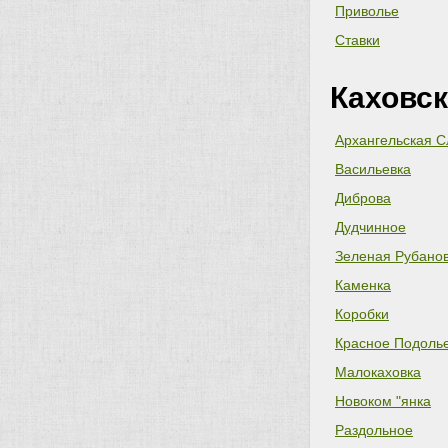
Приволье
Ставки
Каховск
Архангельская 
Васильевка
Диброва
Дудчинное
Зеленая Рубано
Каменка
Коробки
Красное Подоль
Малокаховка
Новоком "янка
Раздольное