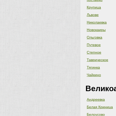
Крупица
Львове
Николаевка
Новокаиры
Ольговка
Путевое
Степное
Таврическое
Тягинка
Чайкино
Велико
Андреевка
Белая Криница
Белоусово