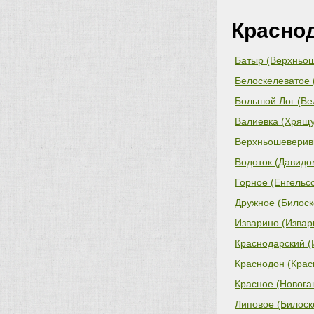
Красно
Батыр (Верхньош
Белоскелеватое 
Большой Лог (Ве
Валиевка (Хрящу
Верхньошеверивк
совет)
Водоток (Давидо
Горное (Енгельс
Дружное (Билоск
Изварино (Извар
Краснодарский (
Краснодон (Крас
Красное (Новога
Липовое (Билоск