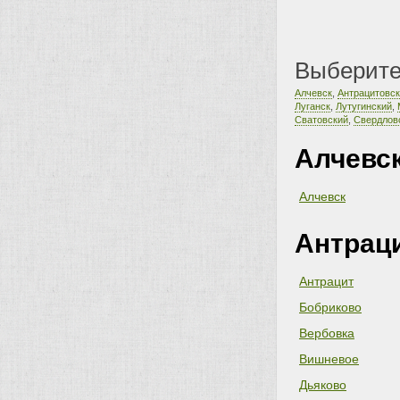
Выберите
Алчевск
,
Антрацитовс
Луганск
,
Лутугинский
,
Сватовский
,
Свердлов
Алчевс
Алчевск
Антрац
Антрацит
Бобриково
Вербовка
Вишневое
Дьяково