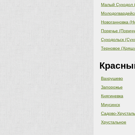
Малый Суходол (
совет)
Молодогвардейск
совет)
Новоганновка (Н
Поречье (Поричч
Суходольск (Сух
Терновое (Хрящу
Красны
Вахрушево
Запорожье
Княгиневка
Миусинск
Садово-Хрустал
Хрустальное