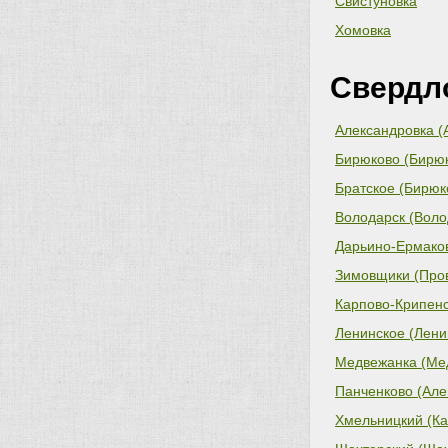
Свистуновка
Хомовка
Свердл
Александровка (
Бирюково (Бирюк
Братское (Бирюк
Володарск (Воло
Дарьино-Ермаков
совет)
Зимовщики (Пров
Карпово-Крипенс
сельский совет)
Ленинское (Лени
Медвежанка (Мед
Панченково (Але
Хмельницкий (Ка