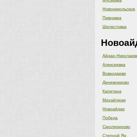
Мусиевка
Новоникольское
Пивнивка
Шелестовка
Новоай
Айдар-Николаев
Алексеевка
Вовкодаеве
Денежниково
Капитана
Михайлюки
Новоайдар
Победа
Смоляниново
Степной Яр