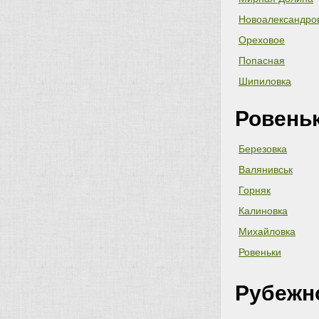
Новоалександро
Ореховое
Попасная
Шипиловка
Ровень
Березовка
Валянивськ
Горняк
Калиновка
Михайловка
Ровеньки
Рубежн