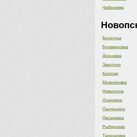
Чабановка
Новопс
Белолуцк
Булавиновка
Донцовка
Закотное
Козлово
Можняковка
Новопсков
Осиновое
Пантюхино
Писаревка
Рыбянцево
Танюшовка