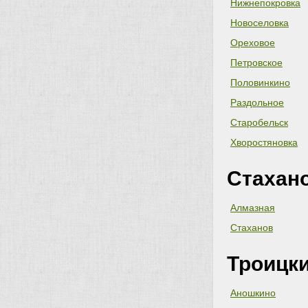
Нижнепокровка
Новоселовка
Ореховое
Петровское
Половинкино
Раздольное
Старобельск
Хворостяновка
Стахан
Алмазная
Стаханов
Троицк
Аношкино