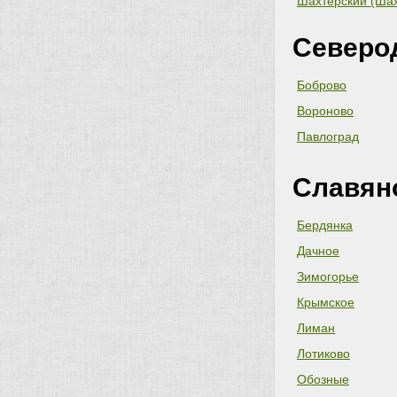
Шахтерский (Шах
Северо
Боброво
Вороново
Павлоград
Славян
Бердянка
Дачное
Зимогорье
Крымское
Лиман
Лотиково
Обозные