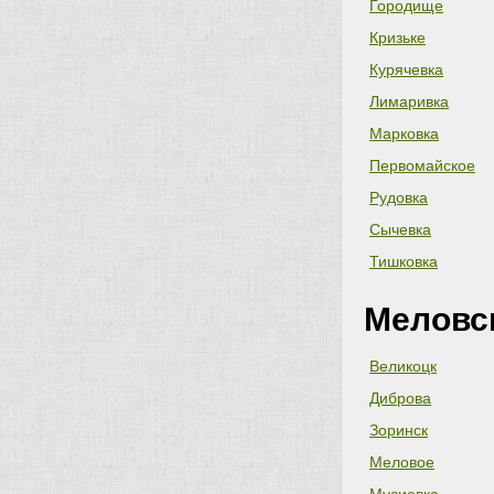
Городище
Кризьке
Курячевка
Лимаривка
Марковка
Первомайское
Рудовка
Сычевка
Тишковка
Меловс
Великоцк
Диброва
Зоринск
Меловое