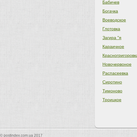
Бабичев
Богачка
Воеводское
Глотовка
Загира "я
Караичное
Красногригоровк
Новочервоное
Распасеевка
Сиротино
Тимоново
Троицкое
© postindex.com.ua 2017