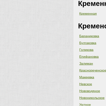
Кремен
Кременная
Кремен
Бараниковка
Булгаковка
Голикова
Епифановка
Залиман
Краснореченско
Макеевка
Невское
Нововодяное
Новоникольское
Уютное