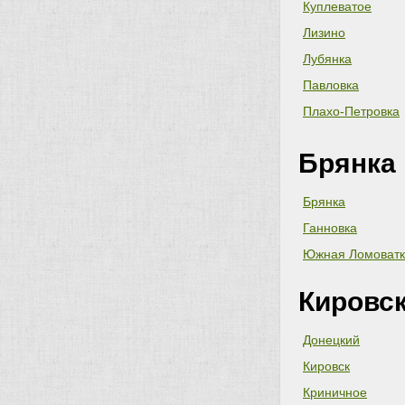
Куплеватое
Лизино
Лубянка
Павловка
Плахо-Петровка
Брянка
Брянка
Ганновка
Южная Ломоватк
Кировск
Донецкий
Кировск
Криничное