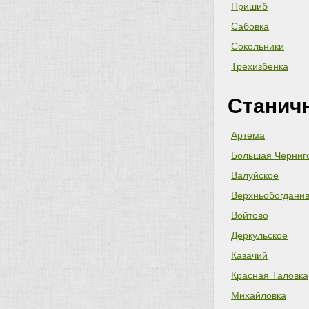
Пришиб
Сабовка
Сокольники
Трехизбенка
Станичн
Артема
Большая Черниг
Валуйское
Верхньобогданив
Войтово
Деркульское
Казачий
Красная Таловка
Михайловка