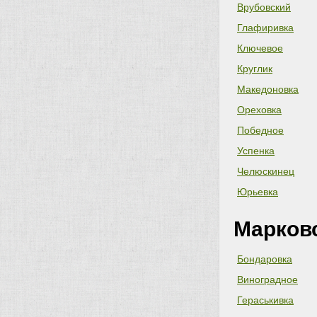
Врубовский
Глафиривка
Ключевое
Круглик
Македоновка
Ореховка
Победное
Успенка
Челюскинец
Юрьевка
Марков
Бондаровка
Виноградное
Гераськивка