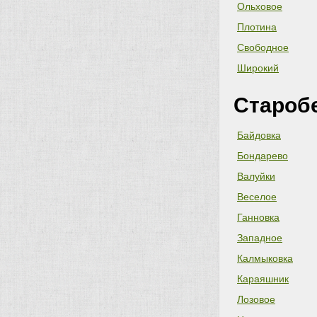
Ольховое
Плотина
Свободное
Широкий
Староб
Байдовка
Бондарево
Валуйки
Веселое
Ганновка
Западное
Калмыковка
Караяшник
Лозовое