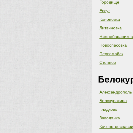
Городище
Евсуг
Кононовка
Литвиновка
Нижнебараников
Новоспасовка
Первомайск
Степное
Белоку
Александрополь
Белокуракино
Гладково
Заводянка
Кочено-роспасии