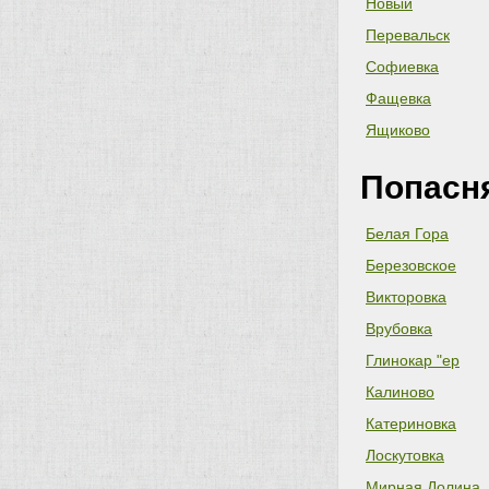
Новый
Перевальск
Софиевка
Фащевка
Ящиково
Попасн
Белая Гора
Березовское
Викторовка
Врубовка
Глинокар "ер
Калиново
Катериновка
Лоскутовка
Мирная Долина