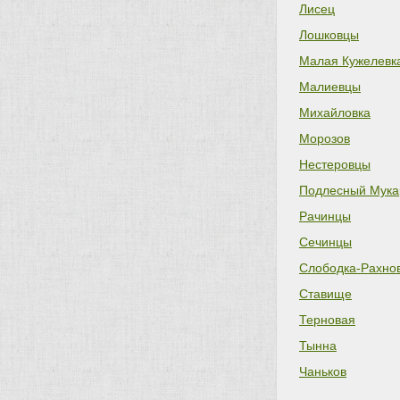
Лисец
Лошковцы
Малая Кужелевк
Малиевцы
Михайловка
Морозов
Нестеровцы
Подлесный Мука
Рачинцы
Сечинцы
Слободка-Рахно
Ставище
Терновая
Тынна
Чаньков