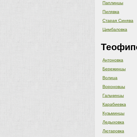
Паплинцы
Пилявка
Старая Синява
Цимбаловка
Теофип
Антоновка
Бережинцы
Волица
Вороновцы
Гальчинцы
Карабиевка
Кузьминцы
Ледыховка
Лютаровка