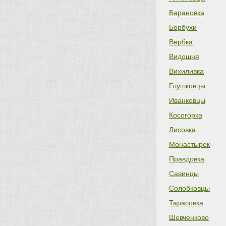
Барановка
Борбухи
Вербка
Видошня
Вихиливка
Глушковцы
Иванковцы
Косогорка
Лисовка
Монастырек
Правдовка
Савинцы
Солобковцы
Тарасовка
Шевченково