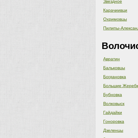
Звездное
Карачиивци
Охримовцы
Пилипы-Алексан
Волочи
Авратин
Бальковцы
Богдановка
Большие Жереб
Бубновка
Волковыск
Гайдайки
Гоноровка
Дзеленцы