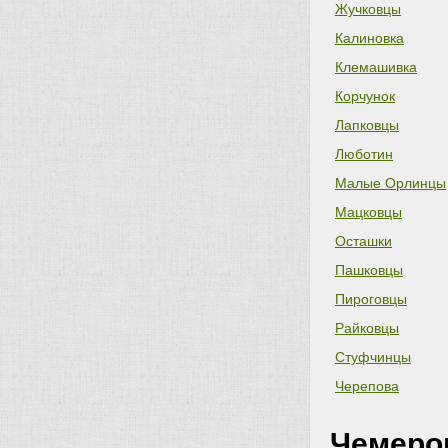
Жучковцы
Калиновка
Клемашивка
Корчунок
Лапковцы
Люботин
Малые Орлинцы
Мацковцы
Осташки
Пашковцы
Пироговцы
Райковцы
Стуфчинцы
Черепова
Чемеро