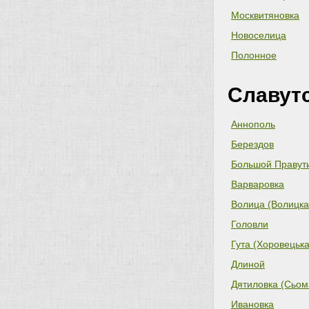
Москвитяновка
Новоселица
Полонное
Славут
Аннополь
Берездов
Большой Правут
Варваровка
Волица (Волицка
Головли
Гута (Хоровецька
Длиной
Дятиловка (Сьом
Ивановка