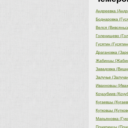
Андреевка (Андр
Боднаровка (Гуся
Велся (Вивсяньсь
Голенищево (Гол
Гусятин (Гусятин
Драгановка (Зар
Жабинцы (Жабине
Завадовка (Вишн
Залучье (Залучан
Ивахновцы (Ивах
Кочцубиив (Кочуб
Кугаевцы (Кугаев
Кутковцы (Кутков
Марьяновка (Гуко
Почапинцы (Поча