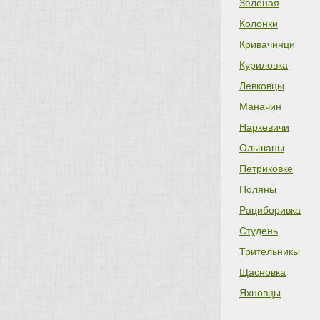
Зеленая
Колонки
Кривачинци
Куриловка
Левковцы
Маначин
Наркевичи
Ольшаны
Петриковке
Поляны
Рациборивка
Студень
Трительникы
Щасновка
Яхновцы