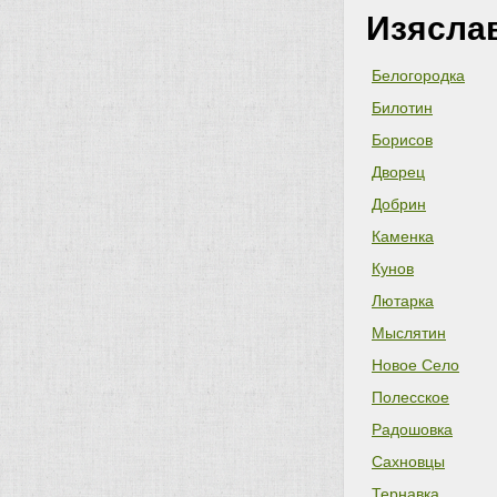
Изясла
Белогородка
Билотин
Борисов
Дворец
Добрин
Каменка
Кунов
Лютарка
Мыслятин
Новое Село
Полесское
Радошовка
Сахновцы
Тернавка