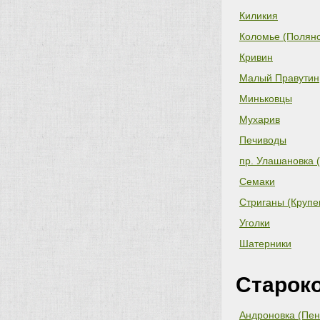
Киликия
Коломье (Полянс
Кривин
Малый Правутин
Миньковцы
Мухарив
Печиводы
пр. Улашановка (
Семаки
Стриганы (Крупе
Уголки
Шатерники
Старок
Андроновка (Пен