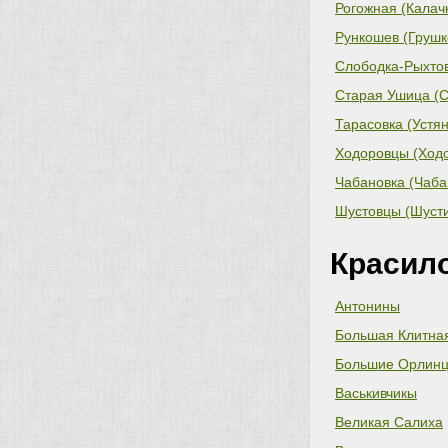
Рогожная (Калачк
Рункошев (Грушк
Слободка-Рыхтов
сельский совет)
Старая Ушица (С
Тарасовка (Устян
Ходоровцы (Ходо
Чабановка (Чаба
Шустовцы (Шусти
Красил
Антонины
Большая Клитна
Большие Орлин
Васькивчикы
Великая Салиха