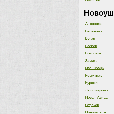
Новоуш
Антоновка
Березовка
Бучая
Глебов
Глыбовка
Замихив
Ивашковцы
Коммунар
Куражин
Любомировка
Новая Ушица
Отроков
Пилипковцы