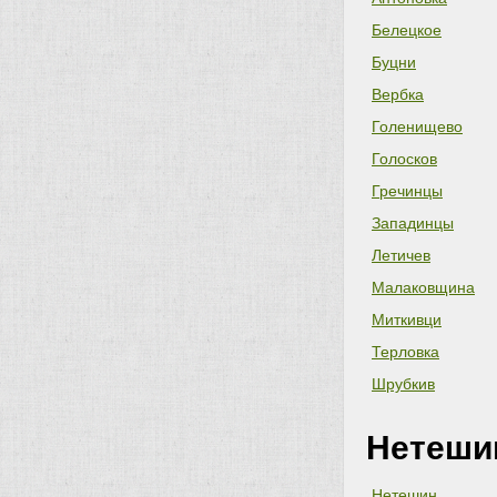
Белецкое
Буцни
Вербка
Голенищево
Голосков
Гречинцы
Западинцы
Летичев
Малаковщина
Миткивци
Терловка
Шрубкив
Нетеши
Нетешин