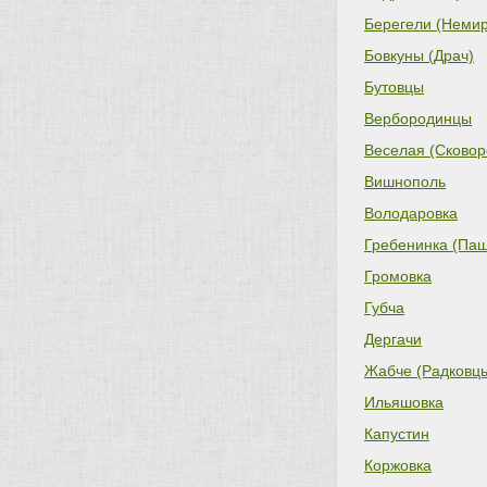
Берегели (Неми
Бовкуны (Драч)
Бутовцы
Вербородинцы
Веселая (Сковор
Вишнополь
Володаровка
Гребенинка (Па
Громовка
Губча
Дергачи
Жабче (Радковц
Ильяшовка
Капустин
Коржовка