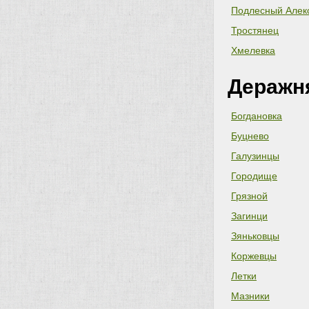
Подлесный Алек
Тростянец
Хмелевка
Деражн
Богдановка
Буцнево
Галузинцы
Городище
Грязной
Загинци
Зяньковцы
Коржевцы
Летки
Мазники