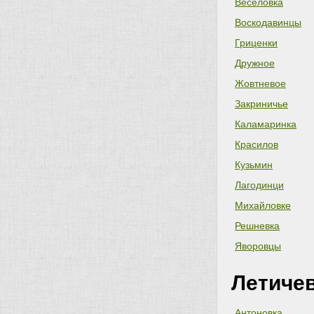
Веселовка
Воскодавинцы
Гриценки
Дружное
Жовтневое
Закриничье
Каламаринка
Красилов
Кузьмин
Лагодинци
Михайловке
Решневка
Яворовцы
Летиче
Антоновка