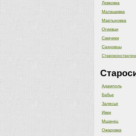
Левковка
Малашивка
Мартыновка
Огиивци
Самчики
Сахновцы
Староконстантин
Старос
Адамполь
Бабье
Залесье
Ивки
Мшанец
Ожаровка