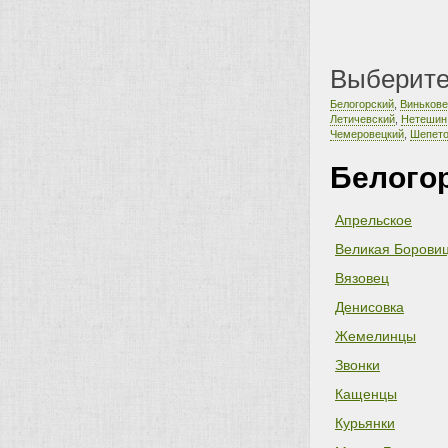
Выберите
Белогорский
,
Винькове
Летичевский
,
Нетешин
Чемеровецкий
,
Шепето
Белого
Апрельское
Великая Борови
Вязовец
Денисовка
Жемелинцы
Звонки
Кащенцы
Курьянки