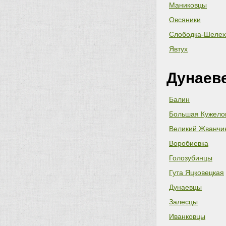
Маниковцы
Овсяники
Слободка-Шелех
Явтух
Дунаев
Балин
Большая Кужело
Великий Жванчи
Воробиевка
Голозубинцы
Гута Яцковецкая
Дунаевцы
Залесцы
Иванковцы