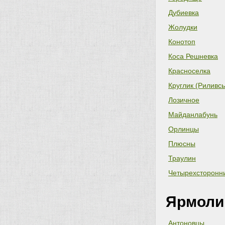
Дубиевка
Жолудки
Конотоп
Коса Решневка
Красноселка
Круглик (Риливсь
Лозичное
Майданлабунь
Орлинцы
Плюсны
Траулин
Четырехсторонн
Ярмоли
Антоновцы