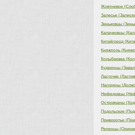
Жовтневое (Сло
совет)
Залесье (Залисец
Зиньковцы (Зинь
Калачковцы (Кал
Китайгород (Кита
Княжполь (Княжп
Колыбаевка (Кол
Кудринцы (Завал
Ласточке (Ластив
Нагоряны (Должо
Нефедовцы (Нефе
Островчаны (Ход
Подольское (Под
Приворотье (При
Репенцы (Оринин