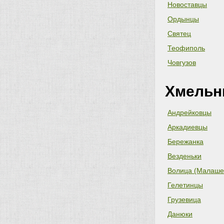
Новоставцы
Ордынцы
Святец
Теофиполь
Човгузов
Хмельн
Андрейковцы
Аркадиевцы
Бережанка
Везденьки
Волица (Малаше
Гелетинцы
Грузевица
Данюки