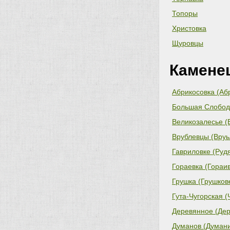
Топоры
Христовка
Щуровцы
Камене
Абрикосовка (Аб
Большая Слободк
Великозалесье (
совет)
Врублевцы (Вруь
Гавриловке (Рудя
Гораевка (Гораив
Грушка (Грушков
Гута-Чугорская (
Деревянное (Дер
Думанов (Думани