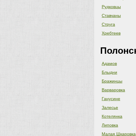
Рудковцы
Ставчаны
Струга
Хребтеев
Полонс
Адамов
Блыдни
Бражинцы
Варваровка
Ганусине
Залесье
Котелянка
Липовка
Малая Шкаровка