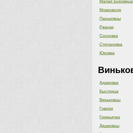
Малая Боровица
Мокроволя
Паньковцы
Ржанки
Сосновка
Степановка
Юровка
Винько
Адамовка
Быстрица
Виньковцы
Говори
Гримьячка
Дашковцы