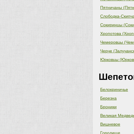
Пятничаны (Пятн
Слободка-Скипча
совет)
Сокиринцы (Соки
Хропотова (Хроп
Чемеровцы (Чем
Черче (Залучанск
Юрковцы (Юркове
Шепето
Белокриничье
Березна
Броники
Великая Медвед
Вишневое
Городище